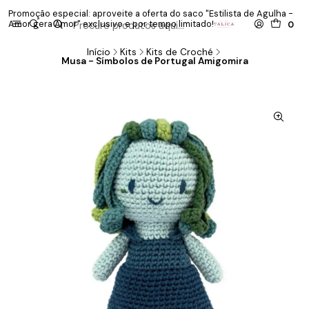
Promoção especial: aproveite a oferta do saco "Estilista de Agulha -
P
Amor gera Amor" exclusivo e por tempo limitado!
co
0
Início
Kits
Kits de Croché
Musa - Símbolos de Portugal Amigomira