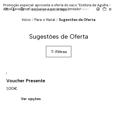
Promoção especial: aproveite a oferta do saco "Estilista de Agulha -
P
Amor gera Amor" exclusivo e por tempo limitado!
co
0
Início
Para o Natal
Sugestões de Oferta
Sugestões de Oferta
Filtros
|
Voucher Presente
1,00€
Ver opções