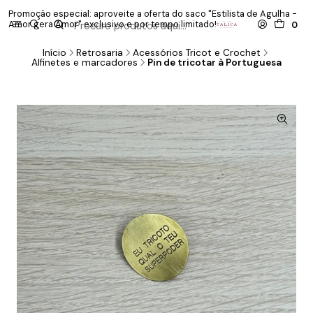
Promoção especial: aproveite a oferta do saco "Estilista de Agulha -
P
Amor gera Amor" exclusivo e por tempo limitado!
co
0
Início
Retrosaria
Acessórios Tricot e Crochet
Alfinetes e marcadores
Pin de tricotar à Portuguesa