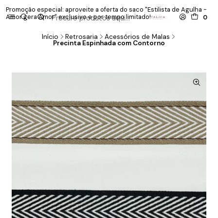
Promoção especial: aproveite a oferta do saco "Estilista de Agulha -
P
Amor gera Amor" exclusivo e por tempo limitado!
co
0
Início
Retrosaria
Acessórios de Malas
Precinta Espinhada com Contorno