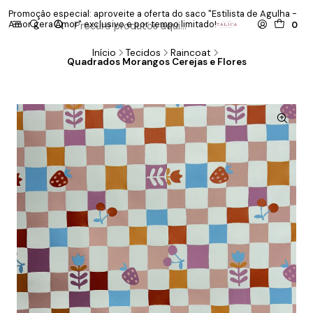
Promoção especial: aproveite a oferta do saco "Estilista de Agulha -
P
Amor gera Amor" exclusivo e por tempo limitado!
co
0
Início
Tecidos
Raincoat
Quadrados Morangos Cerejas e Flores