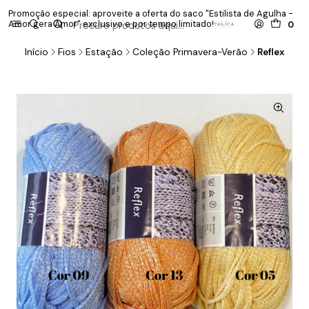
Promoção especial: aproveite a oferta do saco "Estilista de Agulha -
P
Amor gera Amor" exclusivo e por tempo limitado!
co
0
Início
Fios
Estação
Coleção Primavera-Verão
Reflex