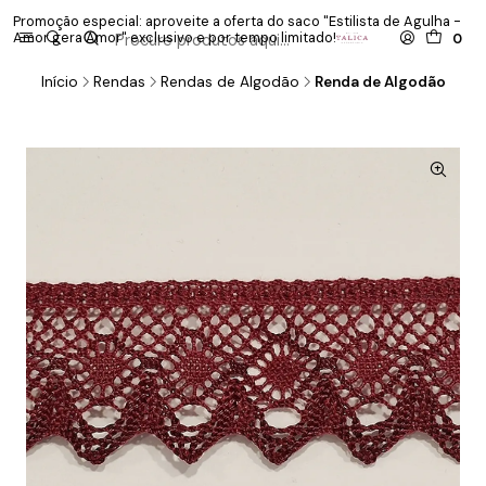
Promoção especial: aproveite a oferta do saco "Estilista de Agulha -
P
Amor gera Amor" exclusivo e por tempo limitado!
co
0
Início
Rendas
Rendas de Algodão
Renda de Algodão