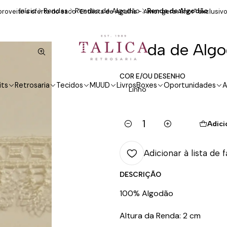
Início
Rendas
Rendas de Algodão
Renda de Algodão
roveite a oferta do saco "Estilista de Agulha - Amor gera Amor" exclusivo
Renda de Alg
COR E/OU DESENHO
its
Retrosaria
Tecidos
MUUD
Livros
Boxes
Oportunidades
A
Linho
Adici
Quantidade
Adicionar à lista de 
DESCRIÇÃO
100% Algodão
Altura da Renda: 2 cm