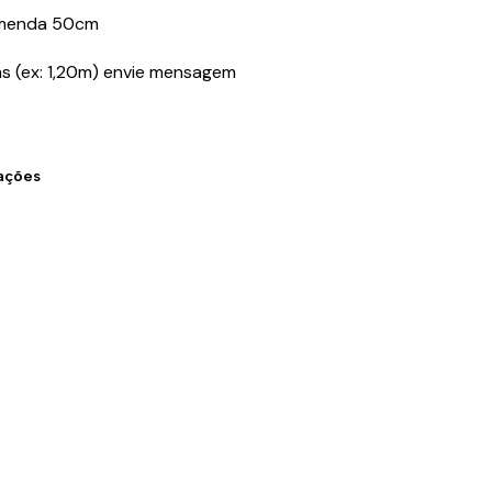
omenda 50cm
s (ex: 1,20m) envie mensagem
zações