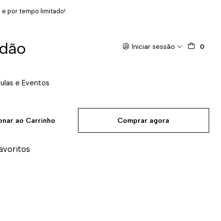
 e por tempo limitado!
odão
Iniciar sessão
0
ulas e Eventos
onar ao Carrinho
Comprar agora
favoritos