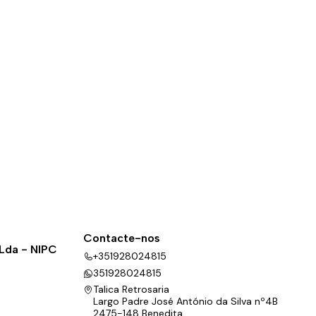
Contacte-nos
 Lda - NIPC
+351928024815
351928024815
Talica Retrosaria
Largo Padre José António da Silva nº4B
2475-148 Benedita