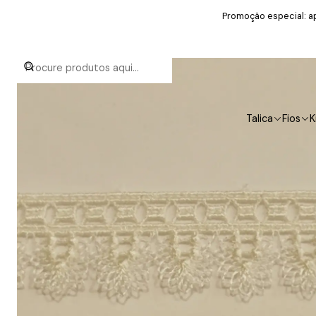
Promoção especial: ap
Talica
Fios
K