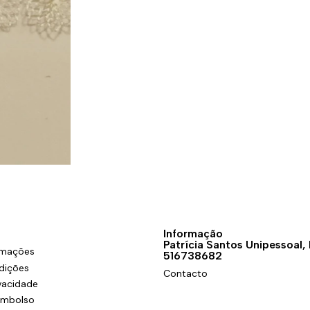
Informação
Patrícia Santos Unipessoal,
amações
516738682
dições
Contacto
ivacidade
eembolso