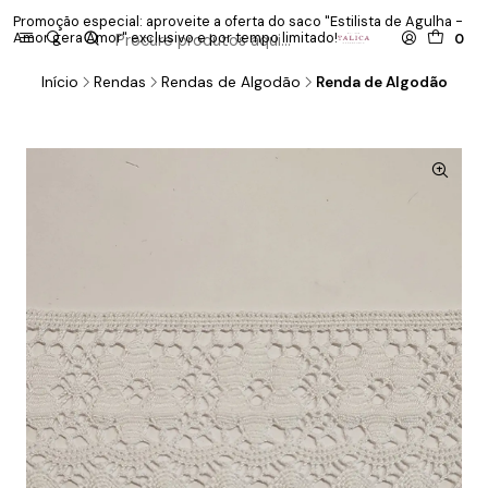
Promoção especial: aproveite a oferta do saco "Estilista de Agulha -
P
Amor gera Amor" exclusivo e por tempo limitado!
co
0
Início
Rendas
Rendas de Algodão
Renda de Algodão