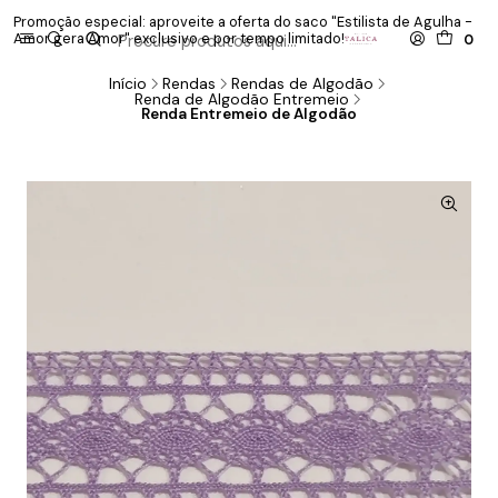
Promoção especial: aproveite a oferta do saco "Estilista de Agulha -
P
Amor gera Amor" exclusivo e por tempo limitado!
co
0
Início
Rendas
Rendas de Algodão
Renda de Algodão Entremeio
Renda Entremeio de Algodão