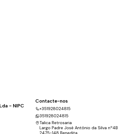
Contacte-nos
 Lda - NIPC
+351928024815
351928024815
Talica Retrosaria
Largo Padre José António da Silva nº4B
2475-148 Benedita