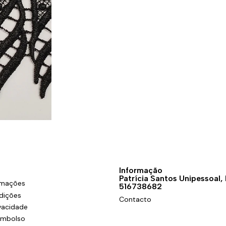
Informação
Patrícia Santos Unipessoal,
amações
516738682
dições
Contacto
ivacidade
eembolso