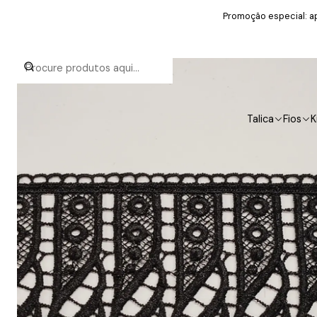
Promoção especial: ap
Talica
Fios
K