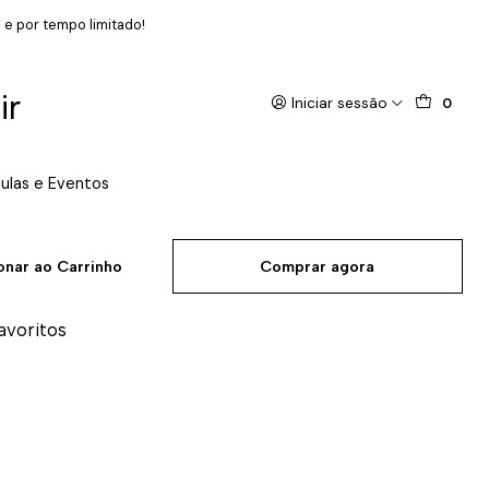
 e por tempo limitado!
ir
Iniciar sessão
0
ulas e Eventos
onar ao Carrinho
Comprar agora
favoritos