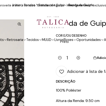
Início
Rendas
Rendas de Guipir
Renda de Guipir
roveite a oferta do saco "Estilista de Agulha - Amor gera Amor" exclusivo
Renda de Guip
COR E/OU DESENHO
its
Retrosaria
Tecidos
MUUD
Livros
Boxes
Oportunidades
A
Preto
Adici
Quantidade
Adicionar à lista de 
DESCRIÇÃO
100% Poliéster
Altura da Renda: 9.50 cm