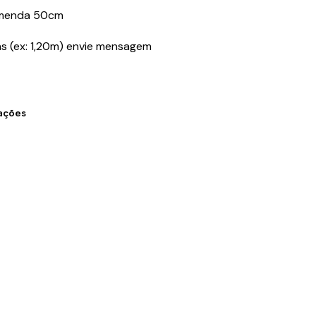
omenda 50cm
s (ex: 1,20m) envie mensagem
zações