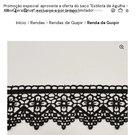
Promoção especial: aproveite a oferta do saco "Estilista de Agulha -
P
Amor gera Amor" exclusivo e por tempo limitado!
co
0
Início
Rendas
Rendas de Guipir
Renda de Guipir