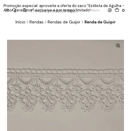
Promoção especial: aproveite a oferta do saco "Estilista de Agulha -
P
Amor gera Amor" exclusivo e por tempo limitado!
co
0
Início
Rendas
Rendas de Guipir
Renda de Guipir