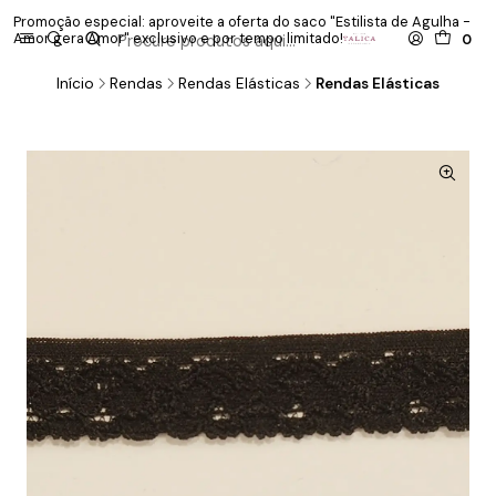
Promoção especial: aproveite a oferta do saco "Estilista de Agulha -
P
Amor gera Amor" exclusivo e por tempo limitado!
co
0
Início
Rendas
Rendas Elásticas
Rendas Elásticas