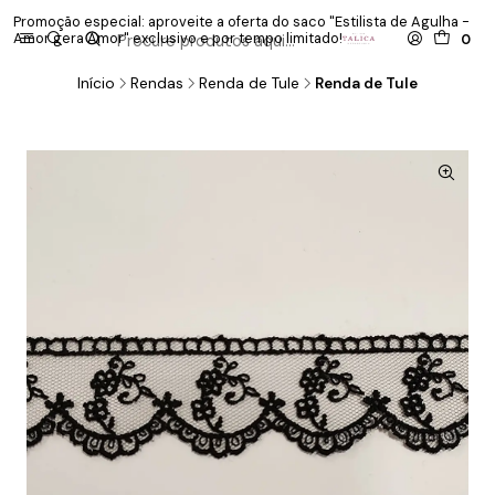
Promoção especial: aproveite a oferta do saco "Estilista de Agulha -
P
Amor gera Amor" exclusivo e por tempo limitado!
co
0
Início
Rendas
Renda de Tule
Renda de Tule