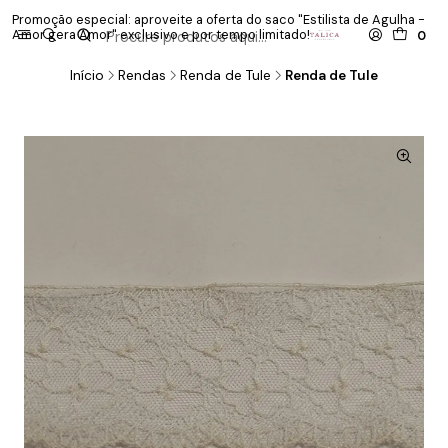
Promoção especial: aproveite a oferta do saco "Estilista de Agulha -
P
Amor gera Amor" exclusivo e por tempo limitado!
co
0
Início
Rendas
Renda de Tule
Renda de Tule