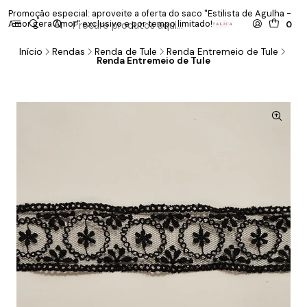
Promoção especial: aproveite a oferta do saco "Estilista de Agulha -
P
Amor gera Amor" exclusivo e por tempo limitado!
co
0
Início
Rendas
Renda de Tule
Renda Entremeio de Tule
Renda Entremeio de Tule