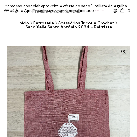
Promoção especial: aproveite a oferta do saco "Estilista de Agulha -
P
Amor gera Amor" exclusivo e por tempo limitado!
co
0
Início
Retrosaria
Acessórios Tricot e Crochet
Saco Xaile Santo António 2024 - Bairrista