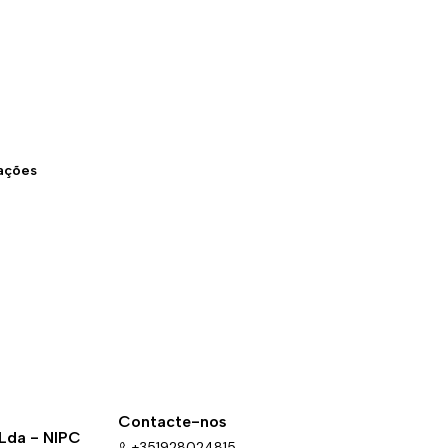
zações
Contacte-nos
 Lda - NIPC
+351928024815