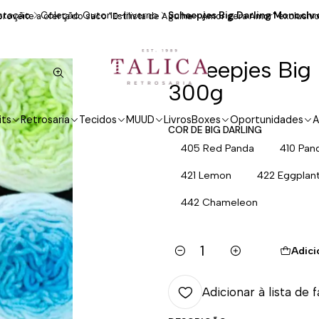
stação
Coleção Outono-Inverno
Scheepjes Big Darling Monoch
roveite a oferta do saco "Estilista de Agulha - Amor gera Amor" exclusivo
Scheepjes Big
300g
its
Retrosaria
Tecidos
MUUD
Livros
Boxes
Oportunidades
A
COR DE BIG DARLING
405 Red Panda
410 Pan
421 Lemon
422 Eggplan
442 Chameleon
Adici
Quantidade
Adicionar à lista de 