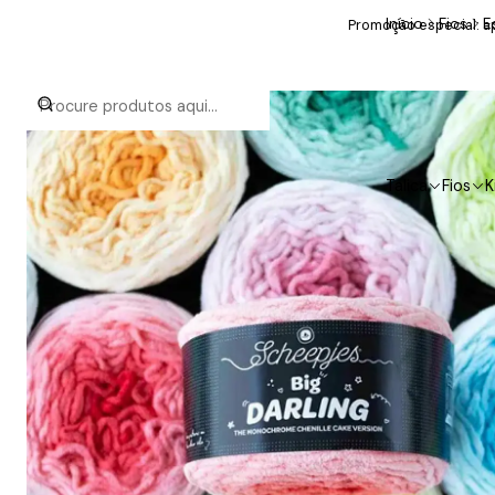
Início
Fios
E
Promoção especial: ap
Talica
Fios
K