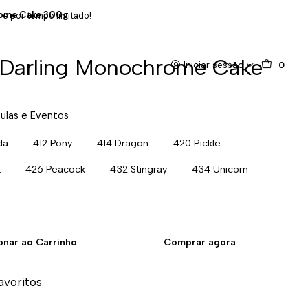
rome Cake 300g
 e por tempo limitado!
 Darling Monochrome Cake
Iniciar sessão
0
ulas e Eventos
da
412 Pony
414 Dragon
420 Pickle
t
426 Peacock
432 Stingray
434 Unicorn
onar ao Carrinho
Comprar agora
favoritos