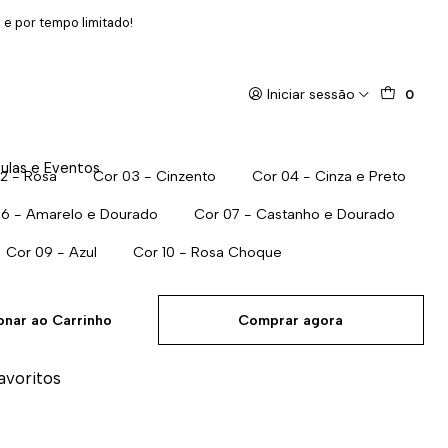
 e por tempo limitado!
Iniciar sessão
0
ulas e Eventos
2 - Rosa
Cor 03 - Cinzento
Cor 04 - Cinza e Preto
06 - Amarelo e Dourado
Cor 07 - Castanho e Dourado
Cor 09 - Azul
Cor 10 - Rosa Choque
onar ao Carrinho
Comprar agora
favoritos