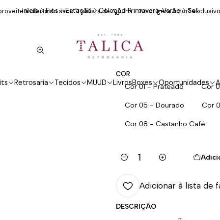
Início
Fios
Estação
Coleção Primavera-Verão
Sol
roveite a oferta do saco "Estilista de Agulha - Amor gera Amor" exclusivo
Sol
COR
its
Retrosaria
Tecidos
MUUD
Livros
Boxes
Oportunidades
A
Cor 01 - Prateado
Cor 0
Cor 05 - Dourado
Cor 
Cor 08 - Castanho Café
Adici
Quantidade
Adicionar à lista de 
DESCRIÇÃO