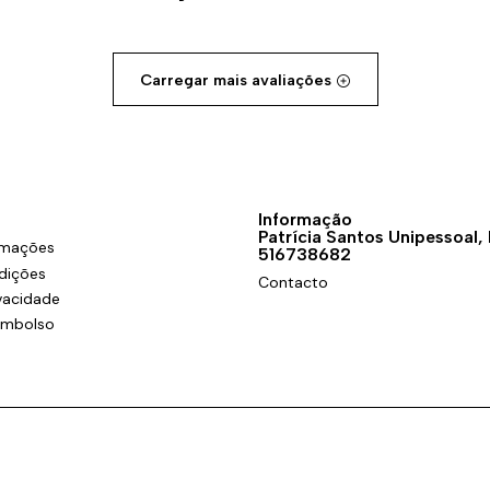
Carregar mais avaliações
Informação
Patrícia Santos Unipessoal,
amações
516738682
dições
Contacto
ivacidade
eembolso