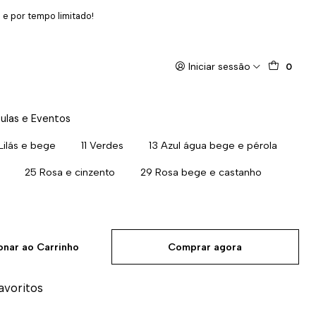
 e por tempo limitado!
Iniciar sessão
0
ulas e Eventos
Lilás e bege
11 Verdes
13 Azul água bege e pérola
25 Rosa e cinzento
29 Rosa bege e castanho
onar ao Carrinho
Comprar agora
favoritos