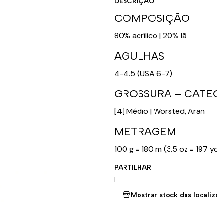
DESCRIÇÃO
COMPOSIÇÃO
80% acrílico | 20% lã
AGULHAS
4-4.5 (USA 6-7)
GROSSURA – CATE
[4] Médio | Worsted, Aran
METRAGEM
100 g = 180 m (3.5 oz = 197 y
PARTILHAR
|
Mostrar stock das locali