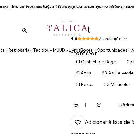
Início
Fios
Estação
Coleção Outono-Inverno
Spot
roveite a oferta do saco "Estilista de Agulha - Amor gera Amor" exclusivo
Spot
4.9
7 avaliações
its
Retrosaria
Tecidos
MUUD
Livros
Boxes
Oportunidades
A
COR DE SPOT
01 Castanho e Bege
05 
21 Azuis
23 Azul e verde
31 Roxos
33 Multicolor
Adici
Quantidade
Adicionar à lista de 