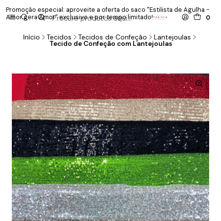
Promoção especial: aproveite a oferta do saco "Estilista de Agulha -
P
Amor gera Amor" exclusivo e por tempo limitado!
co
0
Início
Tecidos
Tecidos de Confeção
Lantejoulas
Tecido de Confeção com Lantejoulas