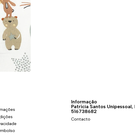
Informação
Patrícia Santos Unipessoal,
amações
516738682
dições
Contacto
ivacidade
eembolso