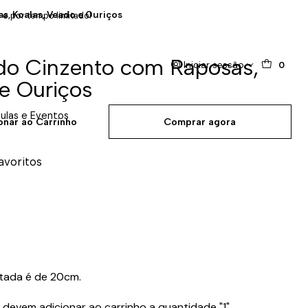
s, Koalas, Veado e Ouriços
 e por tempo limitado!
do Cinzento com Raposas,
Iniciar sessão
0
e Ouriços
ulas e Eventos
onar ao Carrinho
Comprar agora
favoritos
tada é de 20cm.
 devem adicionar ao carrinho a quantidade "1"