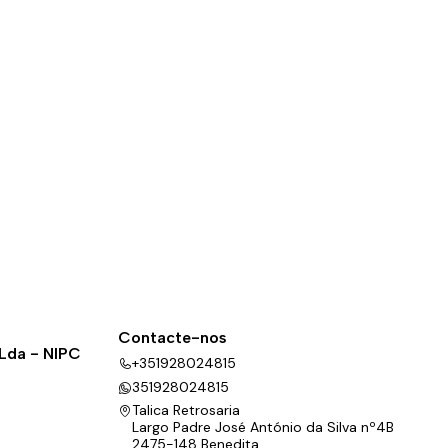
Contacte-nos
 Lda - NIPC
+351928024815
351928024815
Talica Retrosaria
Largo Padre José António da Silva nº4B
2475-148 Benedita