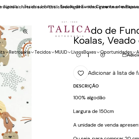
e Algodão
Tecidos Infantis
Tecido de Fundo Cinzento com Raposa
roveite a oferta do saco "Estilista de Agulha - Amor gera Amor" exclusivo
Tecido de Fun
Koalas, Veado 
its
Retrosaria
Tecidos
MUUD
Livros
Boxes
Oportunidades
A
Adici
Quantidade
Adicionar à lista de 
DESCRIÇÃO
100% algodão
Largura de 150cm
A unidade de venda apresen
Ou seja, para comprar 20 cm