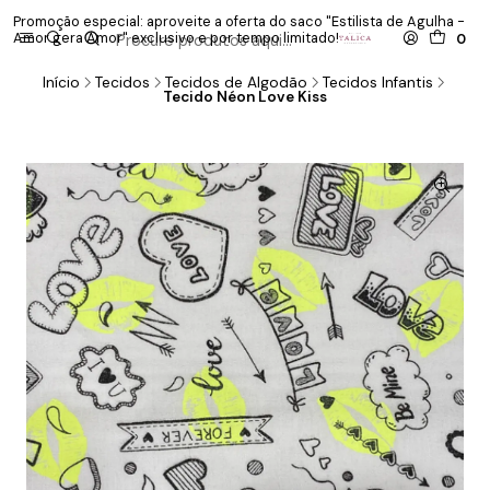
Promoção especial: aproveite a oferta do saco "Estilista de Agulha -
P
Amor gera Amor" exclusivo e por tempo limitado!
co
0
Início
Tecidos
Tecidos de Algodão
Tecidos Infantis
Tecido Néon Love Kiss