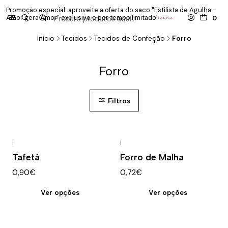
Promoção especial: aproveite a oferta do saco "Estilista de Agulha -
P
Amor gera Amor" exclusivo e por tempo limitado!
co
0
Início
Tecidos
Tecidos de Confeção
Forro
Forro
Filtros
|
|
Tafetá
Forro de Malha
0,90€
0,72€
Ver opções
Ver opções