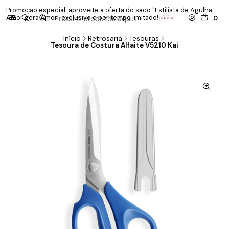
Promoção especial: aproveite a oferta do saco "Estilista de Agulha -
P
Amor gera Amor" exclusivo e por tempo limitado!
co
0
Início
Retrosaria
Tesouras
Tesoura de Costura Alfaite V5210 Kai