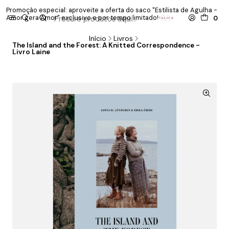
Promoção especial: aproveite a oferta do saco "Estilista de Agulha -
P
Amor gera Amor" exclusivo e por tempo limitado!
co
0
Início
Livros
The Island and the Forest: A Knitted Correspondence -
Livro Laine