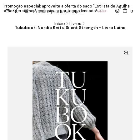
Promoção especial: aproveite a oferta do saco "Estilista de Agulha -
P
Amor gera Amor" exclusivo e por tempo limitado!
co
0
Início
Livros
Tukubook: Nordic Knits. Silent Strength - Livro Laine