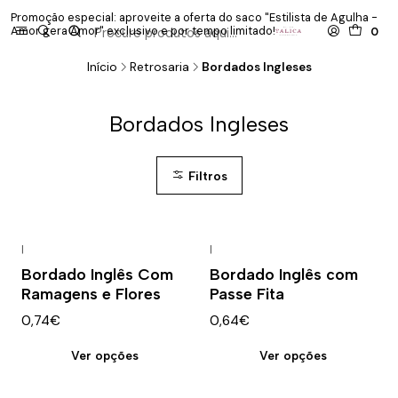
Promoção especial: aproveite a oferta do saco "Estilista de Agulha -
P
Amor gera Amor" exclusivo e por tempo limitado!
co
0
Início
Retrosaria
Bordados Ingleses
Bordados Ingleses
Filtros
|
|
Bordado Inglês Com
Bordado Inglês com
Ramagens e Flores
Passe Fita
0,74€
0,64€
Ver opções
Ver opções