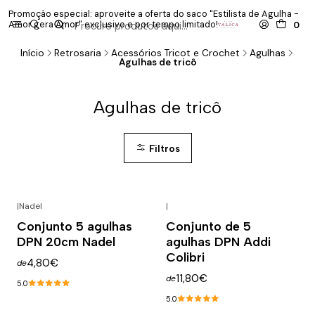
Promoção especial: aproveite a oferta do saco "Estilista de Agulha -
P
Amor gera Amor" exclusivo e por tempo limitado!
co
0
Início
Retrosaria
Acessórios Tricot e Crochet
Agulhas
Agulhas de tricô
Agulhas de tricô
Filtros
|
Nadel
|
Conjunto 5 agulhas
Conjunto de 5
DPN 20cm Nadel
agulhas DPN Addi
Colibri
4,80€
de
11,80€
de
5.0
5.0