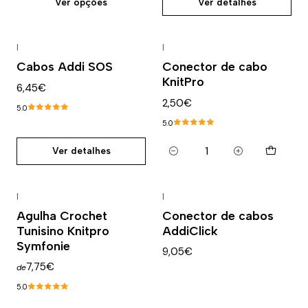
Ver opções
Ver detalhes
|
|
Esgotado
Cabos Addi SOS
Conector de cabo
KnitPro
6,45€
2,50€
5.0
5.0
Ver detalhes
Quantidade
|
|
Agulha Crochet
Conector de cabos
Tunisino Knitpro
AddiClick
Symfonie
9,05€
7,75€
de
5.0