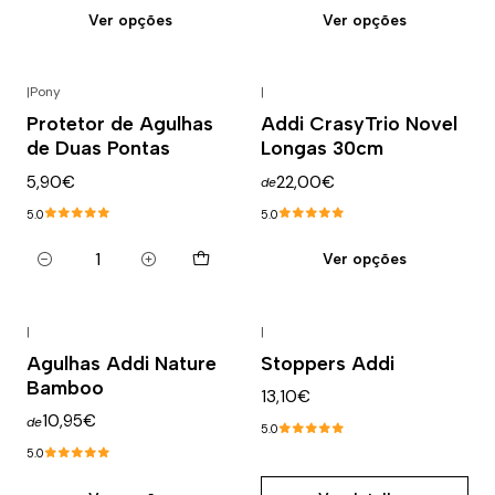
Ver opções
Ver opções
|
Pony
|
Protetor de Agulhas
Addi CrasyTrio Novel
de Duas Pontas
Longas 30cm
5,90€
22,00€
de
5.0
5.0
Ver opções
Quantidade
|
|
Esgotado
Agulhas Addi Nature
Stoppers Addi
Bamboo
13,10€
10,95€
de
5.0
5.0